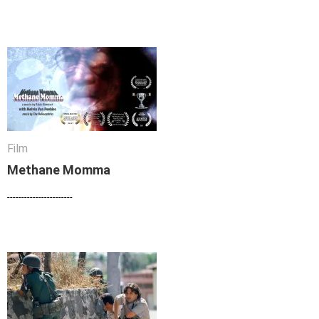
Film
Film
Methane Momma
Methane Momma
-----------------------
-----------------------