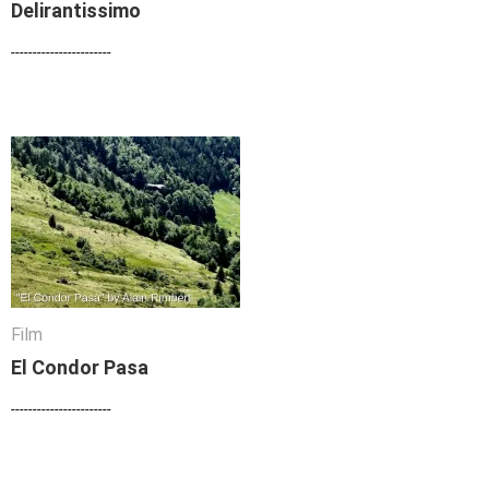
Delirantissimo
Delirantissimo
-----------------------
-----------------------
Film
Film
El Condor Pasa
El Condor Pasa
-----------------------
-----------------------