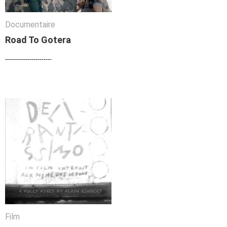
Documentaire
Documentaire
Road To Gotera
Road To Gotera
-----------------------
-----------------------
Film
Film