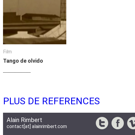
Film
Film
Tango de olvido
Tango de olvido
-----------------------
-----------------------
PLUS DE REFERENCES
Alain Rimbert
contact[at] alainrimbert.com