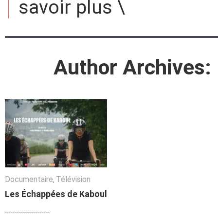
savoir plus \
Author Archives:
Documentaire
Documentaire
Télévision
Télévision
,
Les Échappées de Kaboul
Les Échappées de Kaboul
-----------------------
-----------------------