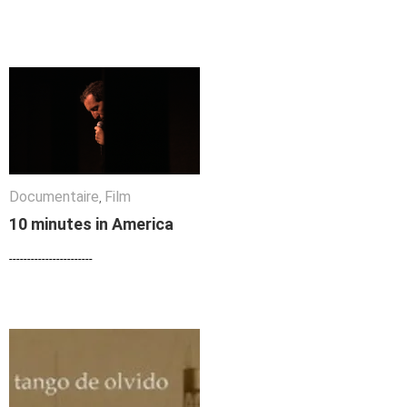
Documentaire
Documentaire
Film
Film
,
10 minutes in America
10 minutes in America
-----------------------
-----------------------