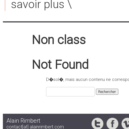
savoir plus \
Non class
Not Found
D�sol�, mais aucun contenu ne correspo
Rechercher :
Alain Rimbert
contact[at] alainrimbert.com