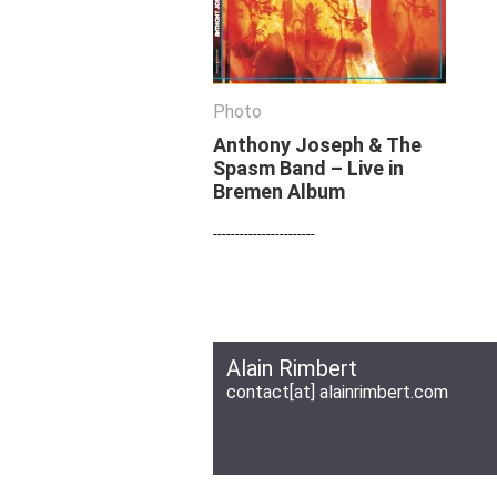
Photo
Photo
Anthony Joseph & The
Anthony Joseph & The
Spasm Band – Live in
Spasm Band – Live in
Bremen Album
Bremen Album
-----------------------
-----------------------
Alain Rimbert
contact[at] alainrimbert.com